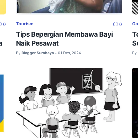
Tourism
Ga
0
0
Tips Bepergian Membawa Bayi
T
a
Naik Pesawat
S
By
Blogger Surabaya
01 Des, 2024
By
•