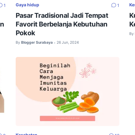
Gaya hidup
Ke
1
1
Pasar Tradisional Jadi Tempat
K
an
Favorit Berbelanja Kebutuhan
K
Pokok
By
By
Blogger Surabaya
26 Jun, 2024
•
Kesehatan