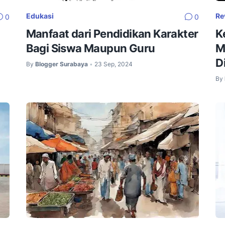
Edukasi
Re
0
0
Manfaat dari Pendidikan Karakter
K
Bagi Siswa Maupun Guru
M
D
By
Blogger Surabaya
23 Sep, 2024
•
By